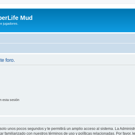
yberLife Mud
re jugadores.
te foro.
n esta sesión
á solo unos pocos segundos y te permitirá un amplio acceso al sistema. La Adminis
tar familiarizado con nuestros términos de uso y políticas relacionadas. Por favor, l