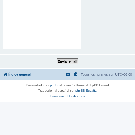
Índice general
Todos los horarios son
UTC+02:00
Desarrollado por
phpBB
® Forum Software © phpBB Limited
Traducción al español por
phpBB España
Privacidad
|
Condiciones