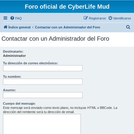
Foro oficial de CyberLife Mud
FAQ
Registrarse
Identificarse
B
Índice general
Contactar con un Administrador del Foro
u
Contactar con un Administrador del Foro
s
c
Destinatario:
Administrador
a
r
Tu dirección de correo electrónico:
Tu nombre:
Asunto:
Cuerpo del mensaje:
Este mensaje será enviado como texto plano, no incluyas HTML o BBCode. La
dirección del remitente será tu dirección de email.