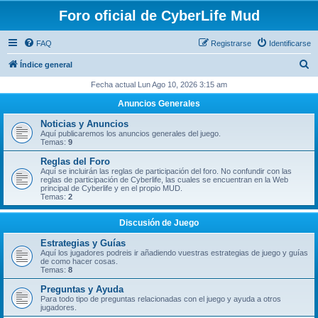
Foro oficial de CyberLife Mud
FAQ
Registrarse
Identificarse
B
Índice general
u
Fecha actual Lun Ago 10, 2026 3:15 am
s
Anuncios Generales
c
Noticias y Anuncios
a
Aquí publicaremos los anuncios generales del juego.
Temas:
9
r
Reglas del Foro
Aquí se incluirán las reglas de participación del foro. No confundir con las
reglas de participación de Cyberlife, las cuales se encuentran en la Web
principal de Cyberlife y en el propio MUD.
Temas:
2
Discusión de Juego
Estrategias y Guías
Aquí los jugadores podreis ir añadiendo vuestras estrategias de juego y guías
de como hacer cosas.
Temas:
8
Preguntas y Ayuda
Para todo tipo de preguntas relacionadas con el juego y ayuda a otros
jugadores.