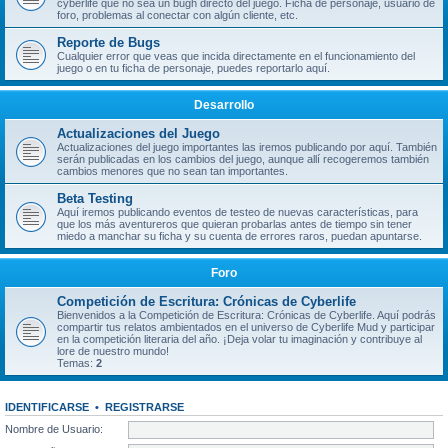
cyberlife que no sea un bugh directo del juego. Ficha de personaje, usuario de
foro, problemas al conectar con algún cliente, etc.
Reporte de Bugs
Cualquier error que veas que incida directamente en el funcionamiento del
juego o en tu ficha de personaje, puedes reportarlo aquí.
Desarrollo
Actualizaciones del Juego
Actualizaciones del juego importantes las iremos publicando por aquí. También
serán publicadas en los cambios del juego, aunque allí recogeremos también
cambios menores que no sean tan importantes.
Beta Testing
Aquí iremos publicando eventos de testeo de nuevas características, para
que los más aventureros que quieran probarlas antes de tiempo sin tener
miedo a manchar su ficha y su cuenta de errores raros, puedan apuntarse.
Foro
Competición de Escritura: Crónicas de Cyberlife
Bienvenidos a la Competición de Escritura: Crónicas de Cyberlife. Aquí podrás
compartir tus relatos ambientados en el universo de Cyberlife Mud y participar
en la competición literaria del año. ¡Deja volar tu imaginación y contribuye al
lore de nuestro mundo!
Temas:
2
IDENTIFICARSE
•
REGISTRARSE
Nombre de Usuario: