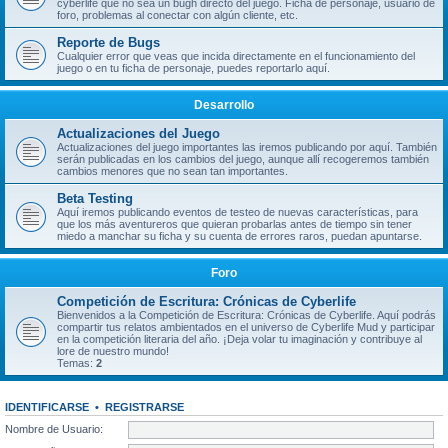
cyberlife que no sea un bugh directo del juego. Ficha de personaje, usuario de
foro, problemas al conectar con algún cliente, etc.
Reporte de Bugs
Cualquier error que veas que incida directamente en el funcionamiento del
juego o en tu ficha de personaje, puedes reportarlo aquí.
Desarrollo
Actualizaciones del Juego
Actualizaciones del juego importantes las iremos publicando por aquí. También
serán publicadas en los cambios del juego, aunque allí recogeremos también
cambios menores que no sean tan importantes.
Beta Testing
Aquí iremos publicando eventos de testeo de nuevas características, para
que los más aventureros que quieran probarlas antes de tiempo sin tener
miedo a manchar su ficha y su cuenta de errores raros, puedan apuntarse.
Foro
Competición de Escritura: Crónicas de Cyberlife
Bienvenidos a la Competición de Escritura: Crónicas de Cyberlife. Aquí podrás
compartir tus relatos ambientados en el universo de Cyberlife Mud y participar
en la competición literaria del año. ¡Deja volar tu imaginación y contribuye al
lore de nuestro mundo!
Temas:
2
IDENTIFICARSE
•
REGISTRARSE
Nombre de Usuario: