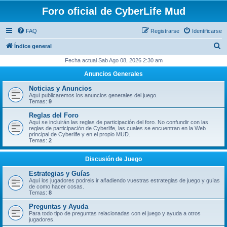
Foro oficial de CyberLife Mud
FAQ
Registrarse
Identificarse
B
Índice general
u
Fecha actual Sab Ago 08, 2026 2:30 am
s
Anuncios Generales
c
Noticias y Anuncios
a
Aquí publicaremos los anuncios generales del juego.
Temas:
9
r
Reglas del Foro
Aquí se incluirán las reglas de participación del foro. No confundir con las
reglas de participación de Cyberlife, las cuales se encuentran en la Web
principal de Cyberlife y en el propio MUD.
Temas:
2
Discusión de Juego
Estrategias y Guías
Aquí los jugadores podreis ir añadiendo vuestras estrategias de juego y guías
de como hacer cosas.
Temas:
8
Preguntas y Ayuda
Para todo tipo de preguntas relacionadas con el juego y ayuda a otros
jugadores.