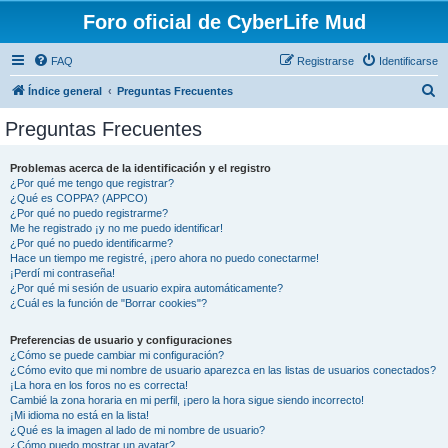
Foro oficial de CyberLife Mud
FAQ
Registrarse
Identificarse
B
Índice general
Preguntas Frecuentes
u
Preguntas Frecuentes
s
c
Problemas acerca de la identificación y el registro
¿Por qué me tengo que registrar?
a
¿Qué es COPPA? (APPCO)
r
¿Por qué no puedo registrarme?
Me he registrado ¡y no me puedo identificar!
¿Por qué no puedo identificarme?
Hace un tiempo me registré, ¡pero ahora no puedo conectarme!
¡Perdí mi contraseña!
¿Por qué mi sesión de usuario expira automáticamente?
¿Cuál es la función de "Borrar cookies"?
Preferencias de usuario y configuraciones
¿Cómo se puede cambiar mi configuración?
¿Cómo evito que mi nombre de usuario aparezca en las listas de usuarios conectados?
¡La hora en los foros no es correcta!
Cambié la zona horaria en mi perfil, ¡pero la hora sigue siendo incorrecto!
¡Mi idioma no está en la lista!
¿Qué es la imagen al lado de mi nombre de usuario?
¿Cómo puedo mostrar un avatar?