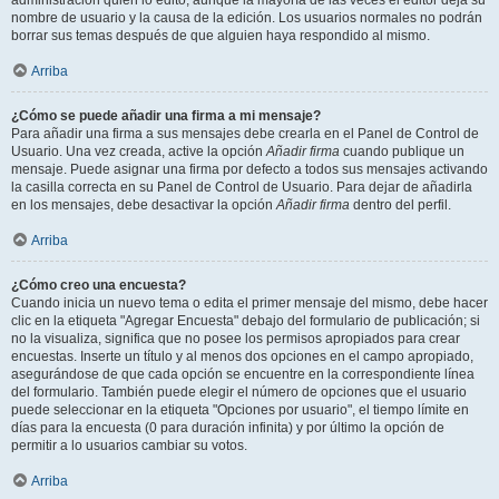
administración quién lo editó, aunque la mayoría de las veces el editor deja su
nombre de usuario y la causa de la edición. Los usuarios normales no podrán
borrar sus temas después de que alguien haya respondido al mismo.
Arriba
¿Cómo se puede añadir una firma a mi mensaje?
Para añadir una firma a sus mensajes debe crearla en el Panel de Control de
Usuario. Una vez creada, active la opción
Añadir firma
cuando publique un
mensaje. Puede asignar una firma por defecto a todos sus mensajes activando
la casilla correcta en su Panel de Control de Usuario. Para dejar de añadirla
en los mensajes, debe desactivar la opción
Añadir firma
dentro del perfil.
Arriba
¿Cómo creo una encuesta?
Cuando inicia un nuevo tema o edita el primer mensaje del mismo, debe hacer
clic en la etiqueta "Agregar Encuesta" debajo del formulario de publicación; si
no la visualiza, significa que no posee los permisos apropiados para crear
encuestas. Inserte un título y al menos dos opciones en el campo apropiado,
asegurándose de que cada opción se encuentre en la correspondiente línea
del formulario. También puede elegir el número de opciones que el usuario
puede seleccionar en la etiqueta "Opciones por usuario", el tiempo límite en
días para la encuesta (0 para duración infinita) y por último la opción de
permitir a lo usuarios cambiar su votos.
Arriba