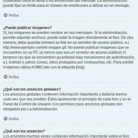
moderador borre el tema o los emoticones del mensaje. La administración
puede fijar un límite para el número de emoticones a utilizar en un mensaje.
Arriba
¿Puedo publicar imagenes?
Sí, las imágenes se pueden mostrar en sus mensajes. Si la administración
permite adjuntar archivos, puede subir la imagen directamente al foro. De otra
manera, debe guardar primero su foto en un servidor de acceso público, e.j.
http://www.ejemplo.com/mi-imagen.gif. No puede publicar imágenes que se
encuentren en su PC (a menos que sea un servidor de acceso público) ni
tampoco las que se encuentren guardadas bajo mecanismos de autenticación,
e.j. hotmail o yahoo correo, sitios protegidos por contraseñas, etc. Para exhibir
imágenes utilice el BBCode con la etiqueta [img].
Arriba
¿Qué son los anuncios globales?
Los anuncios globales contienen información importante y debería leerlos
cada vez que sea posible. Éstos aparecerán al principio de cada foro y en el
Panel de Control de Usuario. Los permisos para anuncios globales son
otorgados por La Administración.
Arriba
¿Qué son los anuncios?
Los anuncios muchas veces contienen información importante sobre el foro