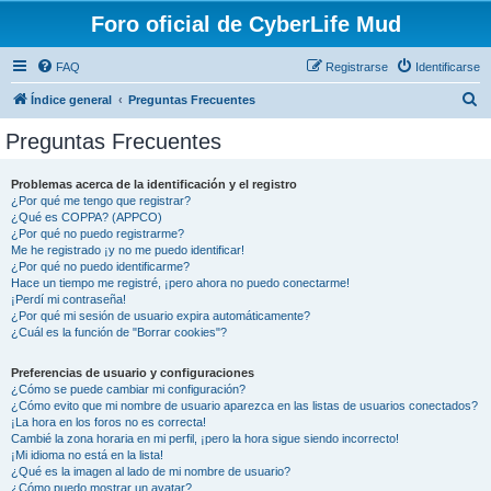
Foro oficial de CyberLife Mud
FAQ
Registrarse
Identificarse
B
Índice general
Preguntas Frecuentes
u
Preguntas Frecuentes
s
c
Problemas acerca de la identificación y el registro
¿Por qué me tengo que registrar?
a
¿Qué es COPPA? (APPCO)
r
¿Por qué no puedo registrarme?
Me he registrado ¡y no me puedo identificar!
¿Por qué no puedo identificarme?
Hace un tiempo me registré, ¡pero ahora no puedo conectarme!
¡Perdí mi contraseña!
¿Por qué mi sesión de usuario expira automáticamente?
¿Cuál es la función de "Borrar cookies"?
Preferencias de usuario y configuraciones
¿Cómo se puede cambiar mi configuración?
¿Cómo evito que mi nombre de usuario aparezca en las listas de usuarios conectados?
¡La hora en los foros no es correcta!
Cambié la zona horaria en mi perfil, ¡pero la hora sigue siendo incorrecto!
¡Mi idioma no está en la lista!
¿Qué es la imagen al lado de mi nombre de usuario?
¿Cómo puedo mostrar un avatar?