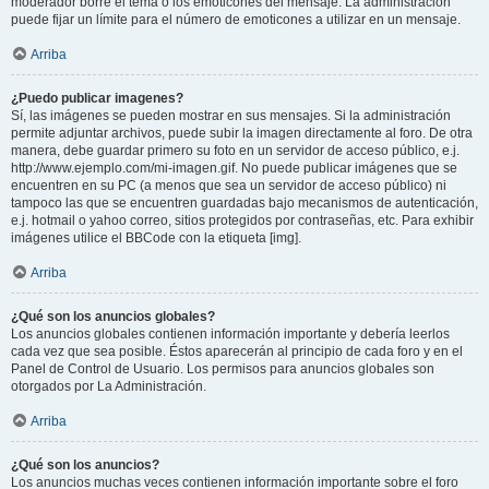
moderador borre el tema o los emoticones del mensaje. La administración
puede fijar un límite para el número de emoticones a utilizar en un mensaje.
Arriba
¿Puedo publicar imagenes?
Sí, las imágenes se pueden mostrar en sus mensajes. Si la administración
permite adjuntar archivos, puede subir la imagen directamente al foro. De otra
manera, debe guardar primero su foto en un servidor de acceso público, e.j.
http://www.ejemplo.com/mi-imagen.gif. No puede publicar imágenes que se
encuentren en su PC (a menos que sea un servidor de acceso público) ni
tampoco las que se encuentren guardadas bajo mecanismos de autenticación,
e.j. hotmail o yahoo correo, sitios protegidos por contraseñas, etc. Para exhibir
imágenes utilice el BBCode con la etiqueta [img].
Arriba
¿Qué son los anuncios globales?
Los anuncios globales contienen información importante y debería leerlos
cada vez que sea posible. Éstos aparecerán al principio de cada foro y en el
Panel de Control de Usuario. Los permisos para anuncios globales son
otorgados por La Administración.
Arriba
¿Qué son los anuncios?
Los anuncios muchas veces contienen información importante sobre el foro