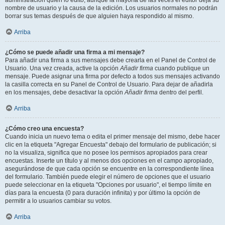
administración quién lo editó, aunque la mayoría de las veces el editor deja su
nombre de usuario y la causa de la edición. Los usuarios normales no podrán
borrar sus temas después de que alguien haya respondido al mismo.
Arriba
¿Cómo se puede añadir una firma a mi mensaje?
Para añadir una firma a sus mensajes debe crearla en el Panel de Control de
Usuario. Una vez creada, active la opción
Añadir firma
cuando publique un
mensaje. Puede asignar una firma por defecto a todos sus mensajes activando
la casilla correcta en su Panel de Control de Usuario. Para dejar de añadirla
en los mensajes, debe desactivar la opción
Añadir firma
dentro del perfil.
Arriba
¿Cómo creo una encuesta?
Cuando inicia un nuevo tema o edita el primer mensaje del mismo, debe hacer
clic en la etiqueta "Agregar Encuesta" debajo del formulario de publicación; si
no la visualiza, significa que no posee los permisos apropiados para crear
encuestas. Inserte un título y al menos dos opciones en el campo apropiado,
asegurándose de que cada opción se encuentre en la correspondiente línea
del formulario. También puede elegir el número de opciones que el usuario
puede seleccionar en la etiqueta "Opciones por usuario", el tiempo límite en
días para la encuesta (0 para duración infinita) y por último la opción de
permitir a lo usuarios cambiar su votos.
Arriba