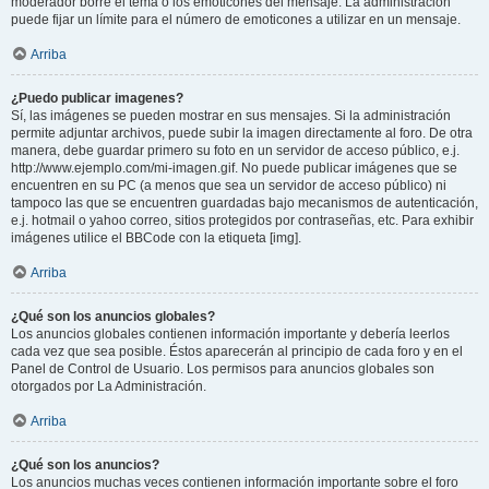
moderador borre el tema o los emoticones del mensaje. La administración
puede fijar un límite para el número de emoticones a utilizar en un mensaje.
Arriba
¿Puedo publicar imagenes?
Sí, las imágenes se pueden mostrar en sus mensajes. Si la administración
permite adjuntar archivos, puede subir la imagen directamente al foro. De otra
manera, debe guardar primero su foto en un servidor de acceso público, e.j.
http://www.ejemplo.com/mi-imagen.gif. No puede publicar imágenes que se
encuentren en su PC (a menos que sea un servidor de acceso público) ni
tampoco las que se encuentren guardadas bajo mecanismos de autenticación,
e.j. hotmail o yahoo correo, sitios protegidos por contraseñas, etc. Para exhibir
imágenes utilice el BBCode con la etiqueta [img].
Arriba
¿Qué son los anuncios globales?
Los anuncios globales contienen información importante y debería leerlos
cada vez que sea posible. Éstos aparecerán al principio de cada foro y en el
Panel de Control de Usuario. Los permisos para anuncios globales son
otorgados por La Administración.
Arriba
¿Qué son los anuncios?
Los anuncios muchas veces contienen información importante sobre el foro