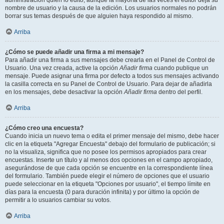
administración quién lo editó, aunque la mayoría de las veces el editor deja su
nombre de usuario y la causa de la edición. Los usuarios normales no podrán
borrar sus temas después de que alguien haya respondido al mismo.
Arriba
¿Cómo se puede añadir una firma a mi mensaje?
Para añadir una firma a sus mensajes debe crearla en el Panel de Control de
Usuario. Una vez creada, active la opción
Añadir firma
cuando publique un
mensaje. Puede asignar una firma por defecto a todos sus mensajes activando
la casilla correcta en su Panel de Control de Usuario. Para dejar de añadirla
en los mensajes, debe desactivar la opción
Añadir firma
dentro del perfil.
Arriba
¿Cómo creo una encuesta?
Cuando inicia un nuevo tema o edita el primer mensaje del mismo, debe hacer
clic en la etiqueta "Agregar Encuesta" debajo del formulario de publicación; si
no la visualiza, significa que no posee los permisos apropiados para crear
encuestas. Inserte un título y al menos dos opciones en el campo apropiado,
asegurándose de que cada opción se encuentre en la correspondiente línea
del formulario. También puede elegir el número de opciones que el usuario
puede seleccionar en la etiqueta "Opciones por usuario", el tiempo límite en
días para la encuesta (0 para duración infinita) y por último la opción de
permitir a lo usuarios cambiar su votos.
Arriba