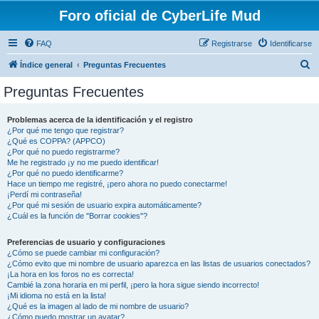
Foro oficial de CyberLife Mud
FAQ
Registrarse
Identificarse
B
Índice general
Preguntas Frecuentes
u
Preguntas Frecuentes
s
c
Problemas acerca de la identificación y el registro
¿Por qué me tengo que registrar?
a
¿Qué es COPPA? (APPCO)
r
¿Por qué no puedo registrarme?
Me he registrado ¡y no me puedo identificar!
¿Por qué no puedo identificarme?
Hace un tiempo me registré, ¡pero ahora no puedo conectarme!
¡Perdí mi contraseña!
¿Por qué mi sesión de usuario expira automáticamente?
¿Cuál es la función de "Borrar cookies"?
Preferencias de usuario y configuraciones
¿Cómo se puede cambiar mi configuración?
¿Cómo evito que mi nombre de usuario aparezca en las listas de usuarios conectados?
¡La hora en los foros no es correcta!
Cambié la zona horaria en mi perfil, ¡pero la hora sigue siendo incorrecto!
¡Mi idioma no está en la lista!
¿Qué es la imagen al lado de mi nombre de usuario?
¿Cómo puedo mostrar un avatar?